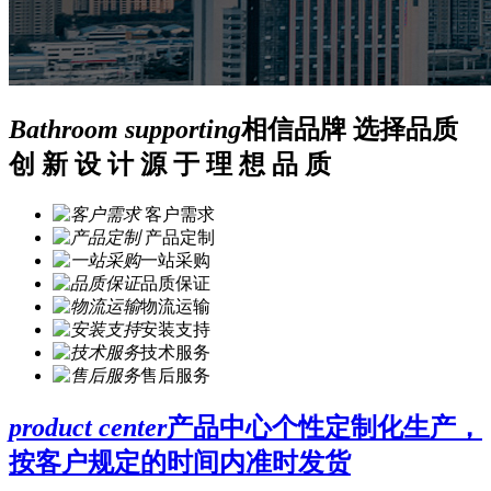
Bathroom supporting
相信品牌 选择品质
创 新 设 计 源 于 理 想 品 质
客户需求
产品定制
一站采购
品质保证
物流运输
安装支持
技术服务
售后服务
product center
产品中心
个性定制化生产，
按客户规定的时间内准时发货