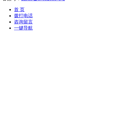
首 页
拨打电话
咨询留言
一键导航