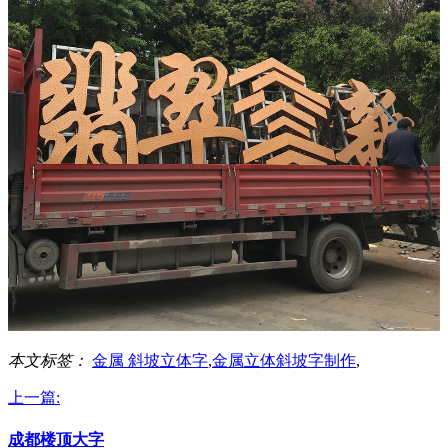
本文标签：
金属 斜坡立体字
,
金属立体斜坡字制作
,
上一篇:
成都楼顶大字