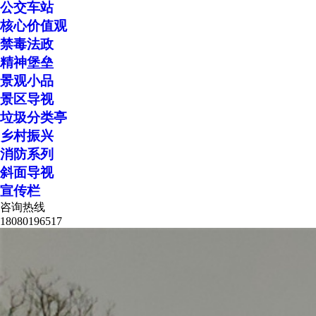
公交车站
核心价值观
禁毒法政
精神堡垒
景观小品
景区导视
垃圾分类亭
乡村振兴
消防系列
斜面导视
宣传栏
咨询热线
18080196517