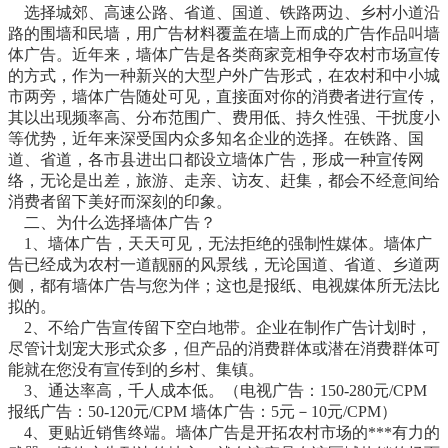
选择城郊、高速公路、省道、国道、铁路两边、乡村小道沿
路的围墙和民墙，用广告材料覆盖在墙上而成的广告作品叫墙
体广告。近年来，墙体广告是各类商家竞相争夺农村市场宣传
的方式，作为一种新兴的大型户外广告形式，在农村和中小城
市两旁，墙体广告随处可见，直接面对你的消费者进行宣传，
其以出现频率高、分布范围广、费用低、持久性强、干扰度小
等优势，近年来深受国内众多知名企业的选择。在铁路、国
道、省道，各市县进出口都设立墙体广告，形成一种宣传网
络，无论是出差，旅游、走亲、访友、赶集，都会不经意间给
消费者留下美好而深刻的印象。
二、为什么选择墙体广告？
1、墙体广告，天天可见，无法拒绝的强制性媒体。墙体广
告已经成为农村一道靓丽的风景线，无论国道、省道、乡道两
侧，都有墙体广告与您为伴；这也是报纸、电视媒体所无法比
拟的。
2、不给广告宣传留下空白地带。企业在制作广告计划时，
尽管计划宠大形式众多，但产品的消费群体或潜在消费群体可
能就在您没有宣传到的乡村、集镇。
3、通达率高，千人成本低。（电视广告：150-280元/CPM
报纸广告：50-120元/CPM 墙体广告：5元－10元/CPM）
4、更贴近销售终端。墙体广告是开拓农村市场的***有力的