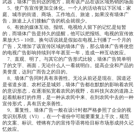
武器，墙体广告到达的地方，就有该产品在该区域热销的场面
5、使广告宣传更加立体化。一个人的活动有以下区域：家
庭、城市的街道、商场、工作地点、旅途，如果没有墙体广
告，旅途上人们接触广告的机会就很少。
6、有效的媒体互动。报纸、电视给人留下的记忆是短暂
的，而墙体广告是持久的提醒，他可以把报纸、电视的宣传效
果放大5－10倍。换句话说就是假如在电视上刊播了一个月的
广告，又增加了该宣传区域的墙体广告，那么墙体广告将使您
的电视广告影响持续到半年甚至一年，造成一种互动效应。
7、直观、明了。与其它的广告形式比较，墙体广告简单明
了的文字、画面，无论什么人一看就明白。提高企业和产品的
美誉度，达到广而告之的目的。
8、墙体广告同时具有亲善性。无论从前还是现在、国道还
是省道乡道、农村还是城郊，墙体广告都在默默的影响着农民
的意识形态，在逐渐拓宽着农民的视野，在科技兴农的道路上
起着航标灯的作用，是一种从农民中来、在到农民中去的一种
宣传形式，具有历史亲善性。
9、重复性。墙体广告一般在设计时都严格参照了企业的视
觉识别系统（VI），在一个省份中可能要重复上千次，规范
的文案、标识、铿锵有力的宣传导语将给目标市场形成持久记
忆效应。