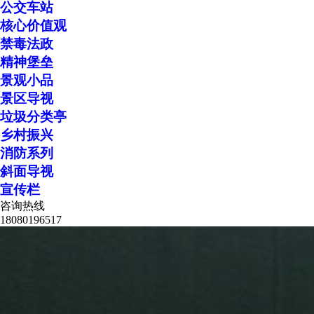
公交车站
核心价值观
禁毒法政
精神堡垒
景观小品
景区导视
垃圾分类亭
乡村振兴
消防系列
斜面导视
宣传栏
咨询热线
18080196517