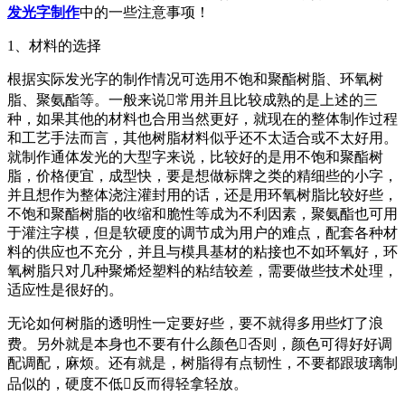
发光字制作
中的一些注意事项！
1、材料的选择
根据实际发光字的制作情况可选用不饱和聚酯树脂、环氧树
脂、聚氨酯等。一般来说常用并且比较成熟的是上述的三
种，如果其他的材料也合用当然更好，就现在的整体制作过程
和工艺手法而言，其他树脂材料似乎还不太适合或不太好用。
就制作通体发光的大型字来说，比较好的是用不饱和聚酯树
脂，价格便宜，成型快，要是想做标牌之类的精细些的小字，
并且想作为整体浇注灌封用的话，还是用环氧树脂比较好些，
不饱和聚酯树脂的收缩和脆性等成为不利因素，聚氨酯也可用
于灌注字模，但是软硬度的调节成为用户的难点，配套各种材
料的供应也不充分，并且与模具基材的粘接也不如环氧好，环
氧树脂只对几种聚烯烃塑料的粘结较差，需要做些技术处理，
适应性是很好的。
无论如何树脂的透明性一定要好些，要不就得多用些灯了浪
费。另外就是本身也不要有什么颜色否则，颜色可得好好调
配调配，麻烦。还有就是，树脂得有点韧性，不要都跟玻璃制
品似的，硬度不低反而得轻拿轻放。