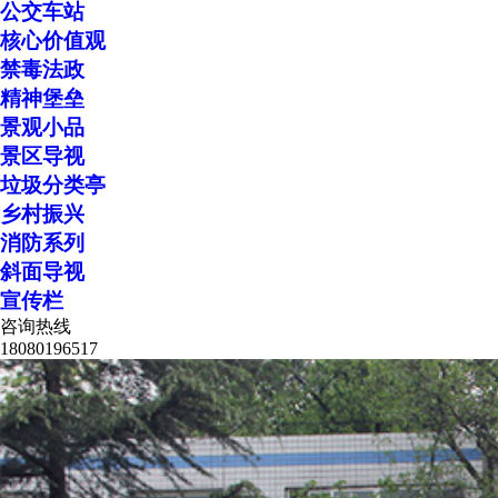
公交车站
核心价值观
禁毒法政
精神堡垒
景观小品
景区导视
垃圾分类亭
乡村振兴
消防系列
斜面导视
宣传栏
咨询热线
18080196517